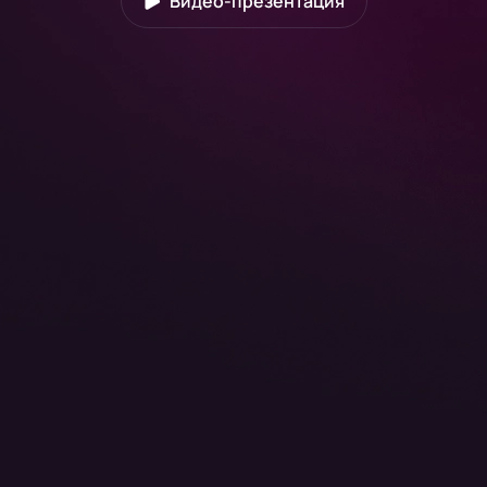
Видео-презентация
мирового
уровня
Открой бескрайний океан возможностей с
OctoCPA — iGaming CPA-сетью,
где тебя ждут глобальные офферы, быстрые
выплаты и дополнительные
предложения в других вертикалях для новых
тестов и масштабирования
Регистрация
Войти
Видео-презентация