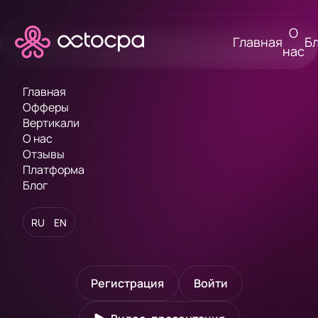
О
Главная
Б
нас
Главная
Офферы
Вертикали
О нас
Отзывы
Платформа
Надёжная
Блог
RU
EN
партнёрск
ая сеть
Регистрация
Войти